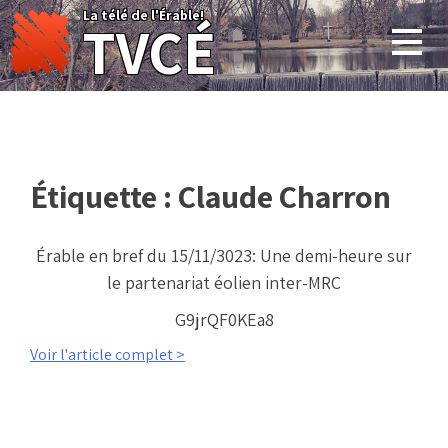
Skip
La télé de l'Érable!
TVCÉ
to
content
Étiquette :
Claude Charron
Érable en bref du 15/11/3023: Une demi-heure sur
le partenariat éolien inter-MRC
G9jrQF0KEa8
Voir l'article complet >