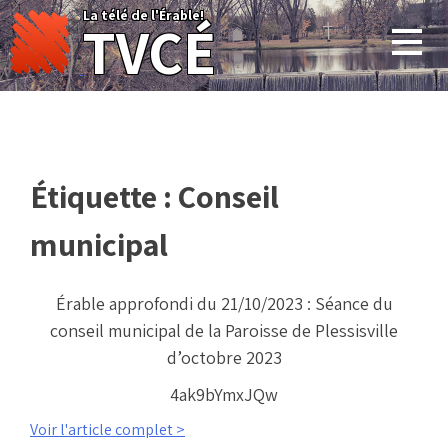
Skip
La télé de l'Érable!
TVCÉ
to
content
Étiquette :
Conseil
municipal
Érable approfondi du 21/10/2023 : Séance du
conseil municipal de la Paroisse de Plessisville
d’octobre 2023
4ak9bYmxJQw
Voir l'article complet >