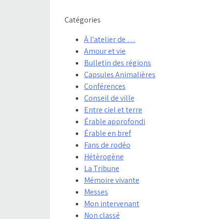
Catégories
À l'atelier de …
Amour et vie
Bulletin des régions
Capsules Animalières
Conférences
Conseil de ville
Entre ciel et terre
Érable approfondi
Érable en bref
Fans de rodéo
Hétèrogène
La Tribune
Mémoire vivante
Messes
Mon intervenant
Non classé