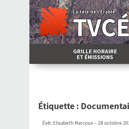
Skip
to
La télé de l'Érable!
TVC
content
GRILLE HORAIRE
ET ÉMISSIONS
Étiquette :
Documentai
Éeb: Elisabeth Marcoux – 28 octobre 20