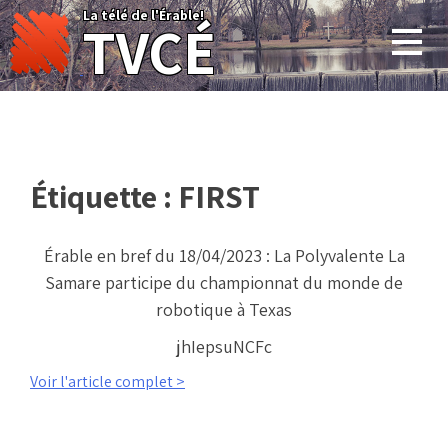
Skip
La télé de l'Érable!
TVCÉ
to
content
Étiquette :
FIRST
Érable en bref du 18/04/2023 : La Polyvalente La
Samare participe du championnat du monde de
robotique à Texas
jhIepsuNCFc
Voir l'article complet >