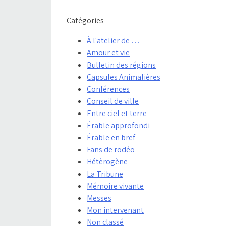
Catégories
À l'atelier de …
Amour et vie
Bulletin des régions
Capsules Animalières
Conférences
Conseil de ville
Entre ciel et terre
Érable approfondi
Érable en bref
Fans de rodéo
Hétèrogène
La Tribune
Mémoire vivante
Messes
Mon intervenant
Non classé