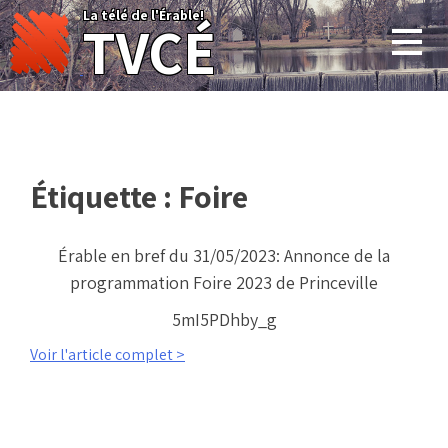
Skip
La télé de l'Érable!
TVCÉ
to
content
Étiquette :
Foire
Érable en bref du 31/05/2023: Annonce de la
programmation Foire 2023 de Princeville
5mI5PDhby_g
Voir l'article complet >