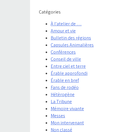
Catégories
À l'atelier de …
Amour et vie
Bulletin des régions
Capsules Animalières
Conférences
Conseil de ville
Entre ciel et terre
Érable approfondi
Érable en bref
Fans de rodéo
Hétèrogène
La Tribune
Mémoire vivante
Messes
Mon intervenant
Non classé