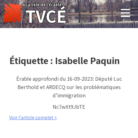
Skip
La télé de l'Érable!
TVCÉ
to
content
Étiquette :
Isabelle Paquin
Érable approfondi du 16-09-2023: Député Luc
Berthold et ARDECQ sur les problématiques
d’immigration
Nc7wXt9JbTE
Voir l'article complet >