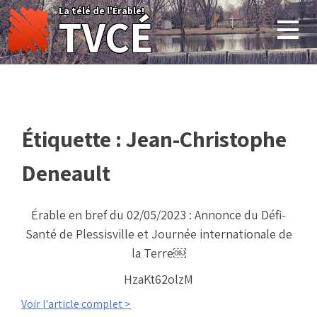
Skip
La télé de l'Érable!
TVCÉ
to
content
Étiquette :
Jean-Christophe
Deneault
Érable en bref du 02/05/2023 : Annonce du Défi-
Santé de Plessisville et Journée internationale de
la Terre￼
HzaKt62olzM
Voir l'article complet >