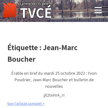
Skip
La télé de l'Érable!
TVCÉ
to
content
Étiquette :
Jean-Marc
Boucher
Érable en bref du mardi 25 octobre 2022 : Yvon
Poudrier, Jean-Marc Boucher et bulletin de
nouvelles
jX2txHrA_rI
Voir l'article complet >