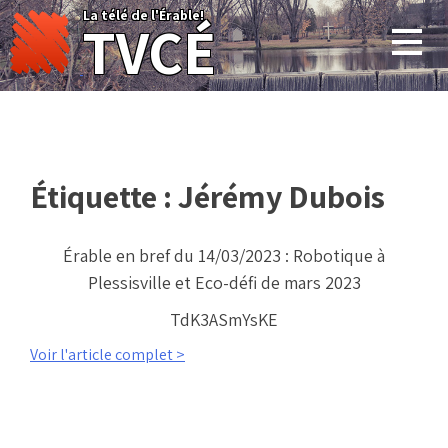
Skip
La télé de l'Érable!
TVCÉ
to
content
Étiquette :
Jérémy Dubois
Érable en bref du 14/03/2023 : Robotique à
Plessisville et Eco-défi de mars 2023
TdK3ASmYsKE
Voir l'article complet >