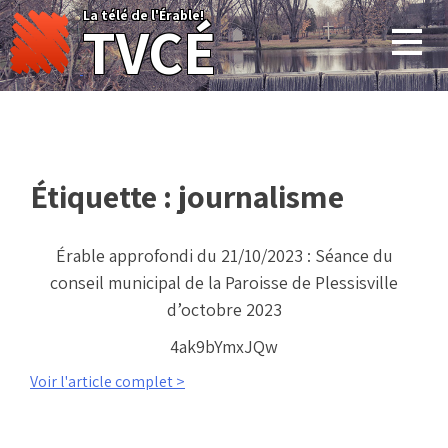
Skip
La télé de l'Érable!
TVCÉ
to
content
Étiquette :
journalisme
Érable approfondi du 21/10/2023 : Séance du
conseil municipal de la Paroisse de Plessisville
d’octobre 2023
4ak9bYmxJQw
Voir l'article complet >