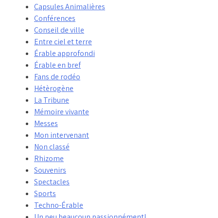
Capsules Animalières
Conférences
Conseil de ville
Entre ciel et terre
Érable approfondi
Érable en bref
Fans de rodéo
Hétèrogène
La Tribune
Mémoire vivante
Messes
Mon intervenant
Non classé
Rhizome
Souvenirs
Spectacles
Sports
Techno-Érable
Un peu beaucoup passionnément!