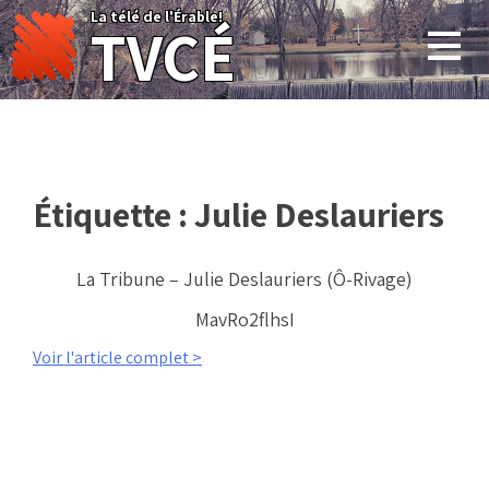
Skip
La télé de l'Érable!
TVCÉ
to
content
Étiquette :
Julie Deslauriers
La Tribune – Julie Deslauriers (Ô-Rivage)
MavRo2flhsI
Voir l'article complet >