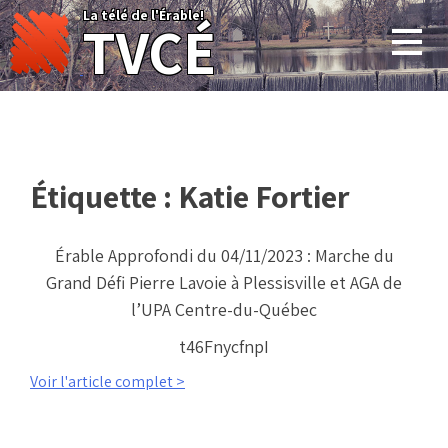
Skip
La télé de l'Érable!
TVCÉ
to
content
Étiquette :
Katie Fortier
Érable Approfondi du 04/11/2023 : Marche du
Grand Défi Pierre Lavoie à Plessisville et AGA de
l’UPA Centre-du-Québec
t46FnycfnpI
Voir l'article complet >