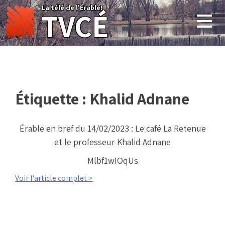
Skip
La télé de l'Érable!
TVCÉ
to
content
Étiquette :
Khalid Adnane
Érable en bref du 14/02/2023 : Le café La Retenue
et le professeur Khalid Adnane
Mlbf1wIOqUs
Voir l'article complet >