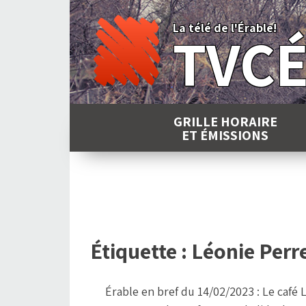
Skip
to
La télé de l'Érable!
TVC
content
GRILLE HORAIRE
ET ÉMISSIONS
Étiquette :
Léonie Perr
Érable en bref du 14/02/2023 : Le café 