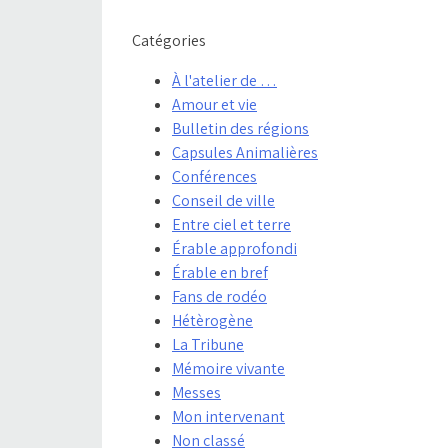
Catégories
À l'atelier de …
Amour et vie
Bulletin des régions
Capsules Animalières
Conférences
Conseil de ville
Entre ciel et terre
Érable approfondi
Érable en bref
Fans de rodéo
Hétèrogène
La Tribune
Mémoire vivante
Messes
Mon intervenant
Non classé