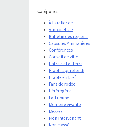
Catégories
À l'atelier de …
Amour et vie
Bulletin des régions
Capsules Animalières
Conférences
Conseil de ville
Entre ciel et terre
Érable approfondi
Érable en bref
Fans de rodéo
Hétèrogène
La Tribune
Mémoire vivante
Messes
Mon intervenant
Non classé