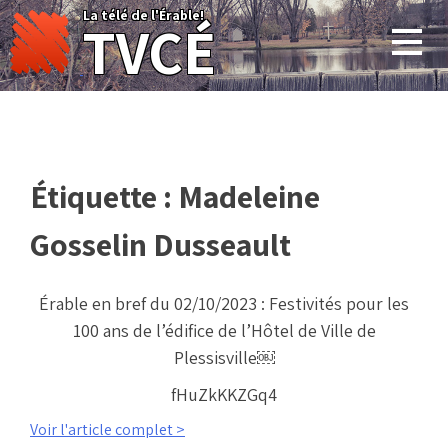
Skip
La télé de l'Érable!
TVCÉ
to
content
Étiquette :
Madeleine
Gosselin Dusseault
Érable en bref du 02/10/2023 : Festivités pour les
100 ans de l’édifice de l’Hôtel de Ville de
Plessisville￼
fHuZkKKZGq4
Voir l'article complet >