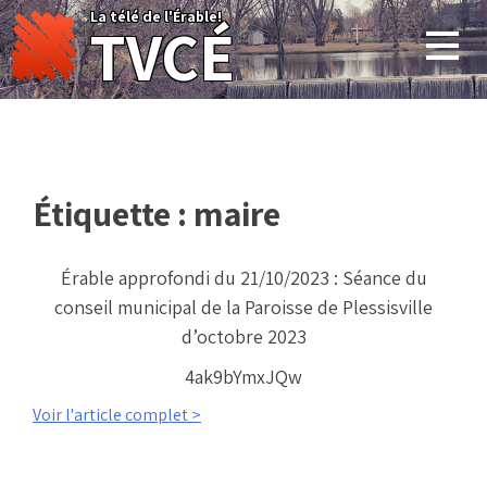
Skip
La télé de l'Érable!
TVCÉ
to
content
Étiquette :
maire
Érable approfondi du 21/10/2023 : Séance du
conseil municipal de la Paroisse de Plessisville
d’octobre 2023
4ak9bYmxJQw
Voir l'article complet >