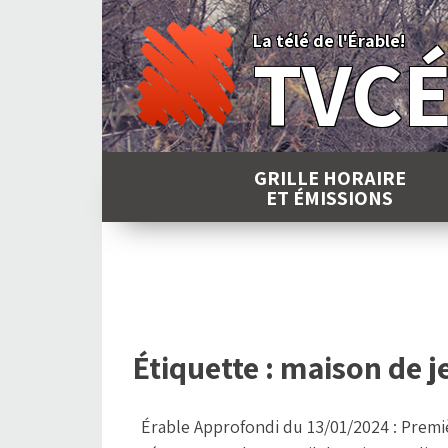
Skip
to
La télé de l'Érable!
TVC
content
GRILLE HORAIRE
ET ÉMISSIONS
Étiquette :
maison de j
Érable Approfondi du 13/01/2024 : Premi