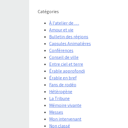
Catégories
À l'atelier de …
Amour et vie
Bulletin des régions
Capsules Animalières
Conférences
Conseil de ville
Entre ciel et terre
Érable approfondi
Érable en bref
Fans de rodéo
Hétèrogène
La Tribune
Mémoire vivante
Messes
Mon intervenant
Non classé