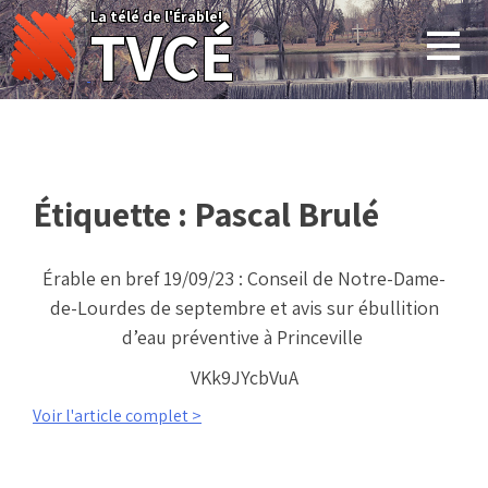
Skip
La télé de l'Érable!
TVCÉ
to
content
Étiquette :
Pascal Brulé
Érable en bref 19/09/23 : Conseil de Notre-Dame-
de-Lourdes de septembre et avis sur ébullition
d’eau préventive à Princeville
VKk9JYcbVuA
Voir l'article complet >