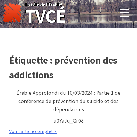
Skip
La télé de l'Érable!
TVCÉ
to
content
Étiquette :
prévention des
addictions
Érable Approfondi du 16/03/2024 : Partie 1 de
conférence de prévention du suicide et des
dépendances
u0YaJq_Gr08
Voir l'article complet >