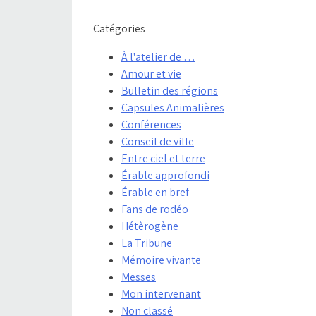
Catégories
À l'atelier de …
Amour et vie
Bulletin des régions
Capsules Animalières
Conférences
Conseil de ville
Entre ciel et terre
Érable approfondi
Érable en bref
Fans de rodéo
Hétèrogène
La Tribune
Mémoire vivante
Messes
Mon intervenant
Non classé