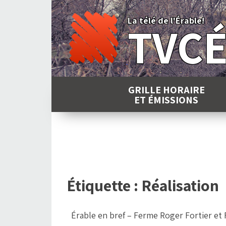
Skip
to
La télé de l'Érable!
TVC
content
GRILLE HORAIRE
ET ÉMISSIONS
Étiquette :
Réalisation
Érable en bref – Ferme Roger Fortier et F