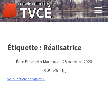
Skip
La télé de l'Érable!
TVCÉ
to
content
Étiquette :
Réalisatrice
Éeb: Elisabeth Marcoux – 28 octobre 2020
j3sBqe3oc1g
Voir l'article complet >