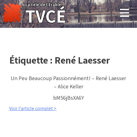
Skip
La télé de l'Érable!
TVCÉ
to
content
Étiquette :
René Laesser
Un Peu Beaucoup Passionnément! – René Laesser
– Alice Keller
bM56jBsXA6Y
Voir l'article complet >