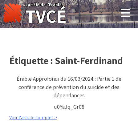
Skip
La télé de l'Érable!
TVCÉ
to
content
Étiquette :
Saint-Ferdinand
Érable Approfondi du 16/03/2024 : Partie 1 de
conférence de prévention du suicide et des
dépendances
u0YaJq_Gr08
Voir l'article complet >