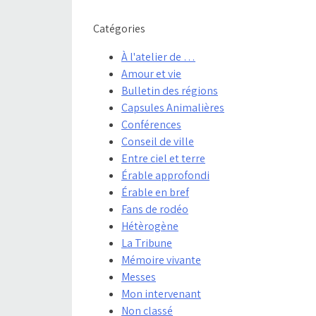
Catégories
À l'atelier de …
Amour et vie
Bulletin des régions
Capsules Animalières
Conférences
Conseil de ville
Entre ciel et terre
Érable approfondi
Érable en bref
Fans de rodéo
Hétèrogène
La Tribune
Mémoire vivante
Messes
Mon intervenant
Non classé