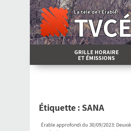
Skip
to
La télé de l'Érable!
TVC
content
GRILLE HORAIRE
ET ÉMISSIONS
Étiquette :
SANA
Érable approfondi du 30/09/2023: Deuxi