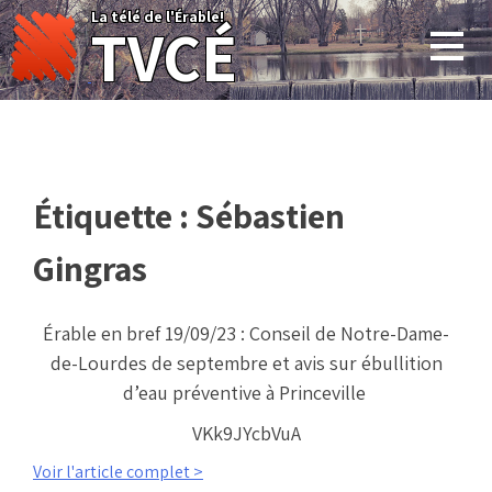
Skip
La télé de l'Érable!
TVCÉ
to
content
Étiquette :
Sébastien
Gingras
Érable en bref 19/09/23 : Conseil de Notre-Dame-
de-Lourdes de septembre et avis sur ébullition
d’eau préventive à Princeville
VKk9JYcbVuA
Voir l'article complet >