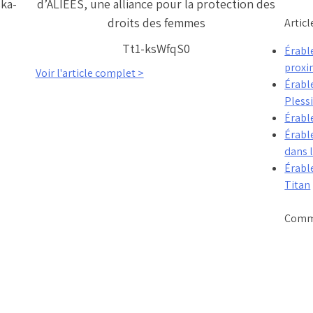
ska-
d’ALIÉES, une alliance pour la protection des
droits des femmes
Articl
Tt1-ksWfqS0
Érable
proxi
Voir l'article complet >
Érabl
Plessi
Érable
Érable
dans l
Érable
Titan
Comme