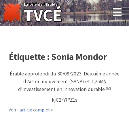
Skip
La télé de l'Érable!
TVCÉ
to
content
Étiquette :
Sonia Mondor
Érable approfondi du 30/09/2023: Deuxième année
d’Art en mouvement (SANA) et 1,25M$
d’investissement en innovation durable ￼
kjC2rYlPZ1s
Voir l'article complet >