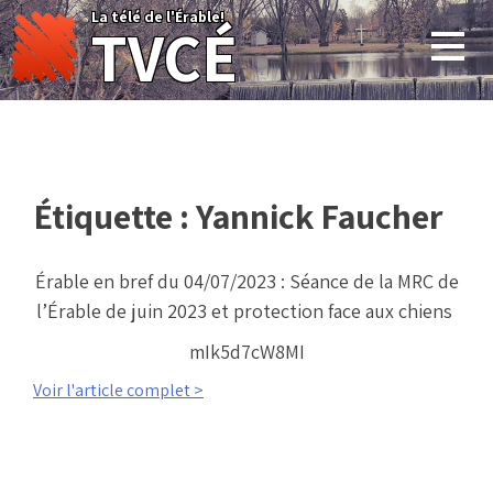
Skip
La télé de l'Érable!
TVCÉ
to
content
Étiquette :
Yannick Faucher
Érable en bref du 04/07/2023 : Séance de la MRC de
l’Érable de juin 2023 et protection face aux chiens
mIk5d7cW8MI
Voir l'article complet >