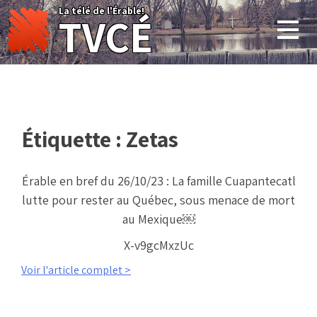
Skip
La télé de l'Érable!
TVCÉ
to
content
Étiquette :
Zetas
Érable en bref du 26/10/23 : La famille Cuapantecatl
lutte pour rester au Québec, sous menace de mort
au Mexique￼
X-v9gcMxzUc
Voir l'article complet >