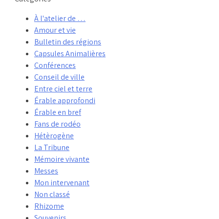
À l'atelier de …
Amour et vie
Bulletin des régions
Capsules Animalières
Conférences
Conseil de ville
Entre ciel et terre
Érable approfondi
Érable en bref
Fans de rodéo
Hétèrogène
La Tribune
Mémoire vivante
Messes
Mon intervenant
Non classé
Rhizome
Souvenirs