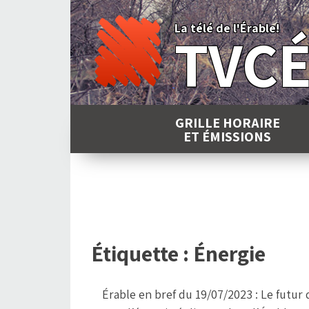
Skip
to
La télé de l'Érable!
TVC
content
GRILLE HORAIRE
ET ÉMISSIONS
Étiquette :
Énergie
Érable en bref du 19/07/2023 : Le futur 