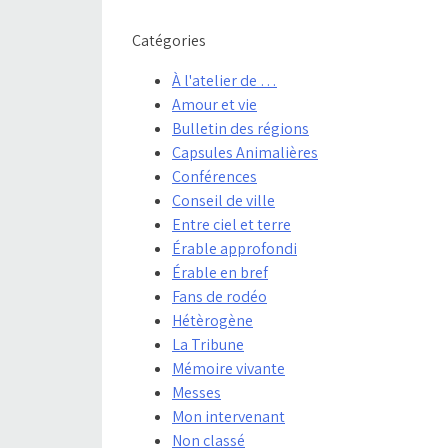
Catégories
À l'atelier de …
Amour et vie
Bulletin des régions
Capsules Animalières
Conférences
Conseil de ville
Entre ciel et terre
Érable approfondi
Érable en bref
Fans de rodéo
Hétèrogène
La Tribune
Mémoire vivante
Messes
Mon intervenant
Non classé