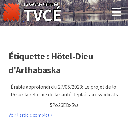
Skip
La télé de l'Érable!
TVCÉ
to
content
Étiquette :
Hôtel-Dieu
d'Arthabaska
Érable approfondi du 27/05/2023: Le projet de loi
15 sur la réforme de la santé déplaît aux syndicats
5Po26EDx5vs
Voir l'article complet >