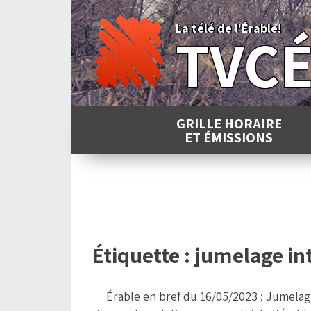
Skip
to
La télé de l'Érable!
TVC
content
GRILLE HORAIRE
ET ÉMISSIONS
Étiquette :
jumelage int
Érable en bref du 16/05/2023 : Jumela