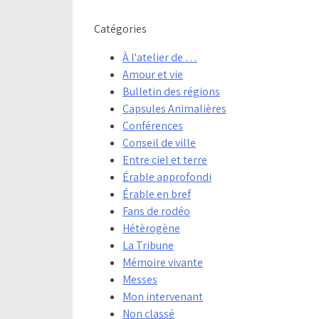
Catégories
À l'atelier de …
Amour et vie
Bulletin des régions
Capsules Animalières
Conférences
Conseil de ville
Entre ciel et terre
Érable approfondi
Érable en bref
Fans de rodéo
Hétèrogène
La Tribune
Mémoire vivante
Messes
Mon intervenant
Non classé