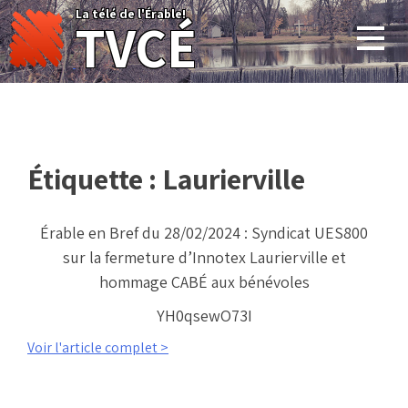
Skip
La télé de l'Érable!
TVCÉ
to
content
Étiquette :
Laurierville
Érable en Bref du 28/02/2024 : Syndicat UES800
sur la fermeture d’Innotex Laurierville et
hommage CABÉ aux bénévoles
YH0qsewO73I
Voir l'article complet >