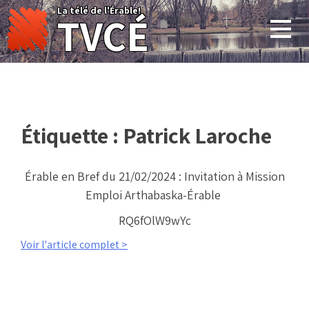
Skip
La télé de l'Érable!
TVCÉ
to
content
Étiquette :
Patrick Laroche
Érable en Bref du 21/02/2024 : Invitation à Mission
Emploi Arthabaska-Érable
RQ6fOlW9wYc
Voir l'article complet >