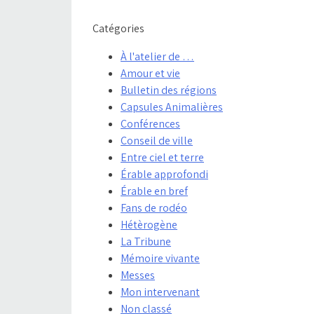
Catégories
À l'atelier de …
Amour et vie
Bulletin des régions
Capsules Animalières
Conférences
Conseil de ville
Entre ciel et terre
Érable approfondi
Érable en bref
Fans de rodéo
Hétèrogène
La Tribune
Mémoire vivante
Messes
Mon intervenant
Non classé